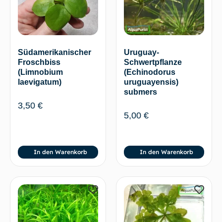
Südamerikanischer
Uruguay-
Froschbiss
Schwertpflanze
(Limnobium
(Echinodorus
laevigatum)
uruguayensis)
submers
3,50
€
5,00
€
In den Warenkorb
In den Warenkorb