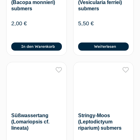
(Bacopa monnieri)
(Vesicularia ferriei)
submers
submers
2,00
€
5,50
€
In den Warenkorb
Weiterlesen
Süßwassertang
Stringy-Moos
(Lomariopsis cf.
(Leptodictyum
lineata)
riparium) submers