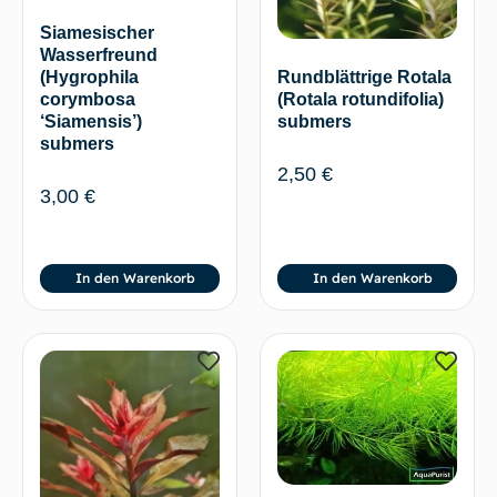
Siamesischer
Wasserfreund
(Hygrophila
Rundblättrige Rotala
corymbosa
(Rotala rotundifolia)
‘Siamensis’)
submers
submers
2,50
€
3,00
€
In den Warenkorb
In den Warenkorb