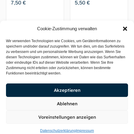
7,50
€
5,50
€
Weiterlesen
In den Warenkorb
Cookie-Zustimmung verwalten
Wir verwenden Technologien wie Cookies, um Geräteinformationen zu
speichern und/oder darauf zuzugreifen. Wir tun dies, um das Surferlebnis
zu verbessern und um personalisierte Werbung anzuzeigen. Wenn Sie
diesen Technologien zustimmen, können wir Daten wie das Surfverhalten
oder eindeutige IDs auf dieser Website verarbeiten. Wenn Sie Ihre
Zustimmung nicht erteilen oder zurückziehen, können bestimmte
Funktionen beeinträchtigt werden.
Akzeptieren
1x Mix Moos (z.B.
Mini-Christmas-Moos
Taxiphyllum x
auf Schiefer-Pad ca.
Vesicularia x
5×5 cm
Ablehnen
Leptodictyum),
submers
Voreinstellungen anzeigen
7,00
€
4,50
€
Datenschutzerklärung
Impressum