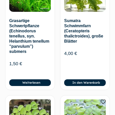
Grasartige
Sumatra
Schwertpflanze
Schwimmfarn
(Echinodorus
(Ceratopteris
tenellus, syn.
thalictroides), große
Helanthium tenellum
Blätter
“parvulum”)
submers
4,00
€
1,50
€
Weiterlesen
In den Warenkorb