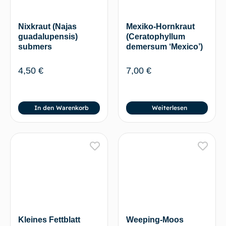
Nixkraut (Najas
Mexiko-Hornkraut
guadalupensis)
(Ceratophyllum
submers
demersum ‘Mexico’)
4,50
€
7,00
€
In den Warenkorb
Weiterlesen
Kleines Fettblatt
Weeping-Moos