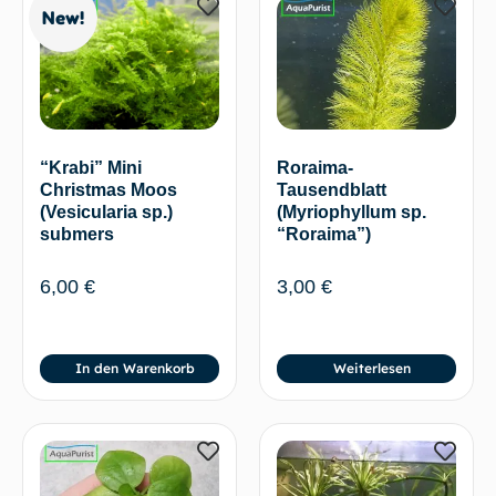
New!
Roraima-
“Krabi” Mini
Tausendblatt
Christmas Moos
(Myriophyllum sp.
(Vesicularia sp.)
“Roraima”)
submers
3,00
€
6,00
€
In den Warenkorb
Weiterlesen