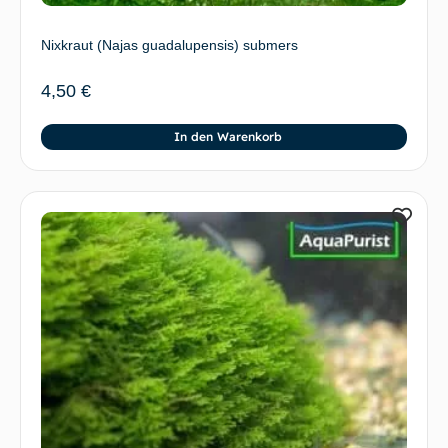
Nixkraut (Najas guadalupensis) submers
4,50
€
In den Warenkorb