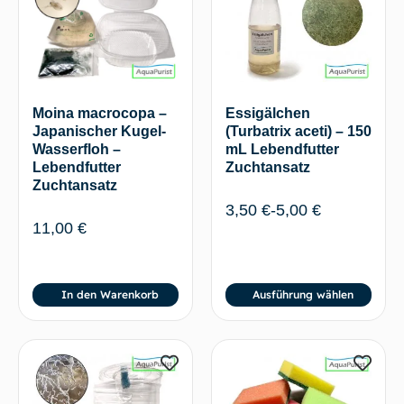
Essigälchen
Moina macrocopa –
(Turbatrix aceti) – 150
Japanischer Kugel-
mL Lebendfutter
Wasserfloh –
Zuchtansatz
Lebendfutter
Zuchtansatz
3,50
€
-
5,00
€
11,00
€
In den Warenkorb
Ausführung wählen