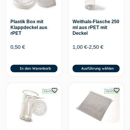
Plastik Box mit
Weithals-Flasche 250
Klappdeckel aus
ml aus rPET mit
rPET
Deckel
0,50
€
1,00
€
-
2,50
€
In den Warenkorb
Ausführung wählen