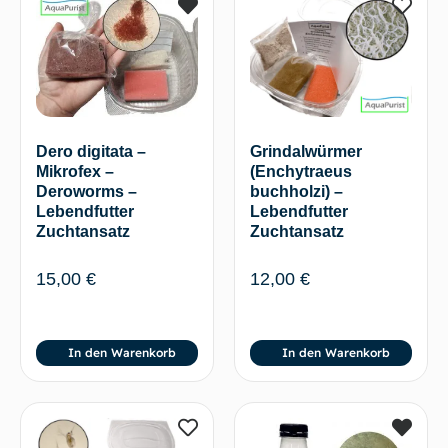
Dero digitata –
Grindalwürmer
Mikrofex –
(Enchytraeus
Deroworms –
buchholzi) –
Lebendfutter
Lebendfutter
Zuchtansatz
Zuchtansatz
15,00
€
12,00
€
In den Warenkorb
In den Warenkorb