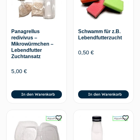
Panagrellus
Schwamm für z.B.
redivivus –
Lebendfutterzucht
Mikrowürmchen –
Lebendfutter
0,50
€
Zuchtansatz
5,00
€
In den Warenkorb
In den Warenkorb