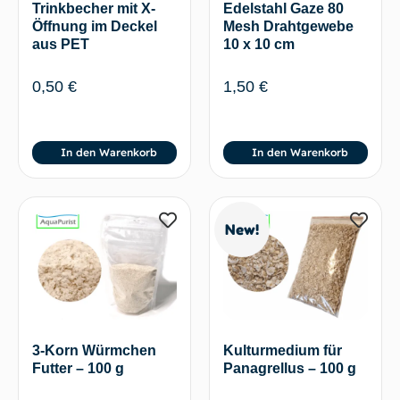
Trinkbecher mit X-
Edelstahl Gaze 80
Öffnung im Deckel
Mesh Drahtgewebe
aus PET
10 x 10 cm
0,50
€
1,50
€
In den Warenkorb
In den Warenkorb
New!
3-Korn Würmchen
Kulturmedium für
Futter – 100 g
Panagrellus – 100 g