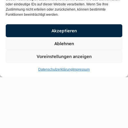
Tierfreundlicher
oder eindeutige IDs auf dieser Website verarbeiten. Wenn Sie Ihre
Versand!
Zustimmung nicht erteilen oder zurückziehen, können bestimmte
Funktionen beeinträchtigt werden.
Hauseigene &
artgerechte Züchtung
Akzeptieren
Hohe nachweisbare
Kundenzufriedenheit
Ablehnen
Expertenberatung
vor Kauf
Voreinstellungen anzeigen
Schneller
Kundenservice
Datenschutzerklärung
Impressum
Account
Rund um die Bestellung
Mein Account
Versand- und
Zahlungsbedinungen
Bestellungen
Widerrufsbestimmungen
Passwort ändern
Bestellung nachverfolgen
Wunschliste
Info-Flyer Eingewöhnung &