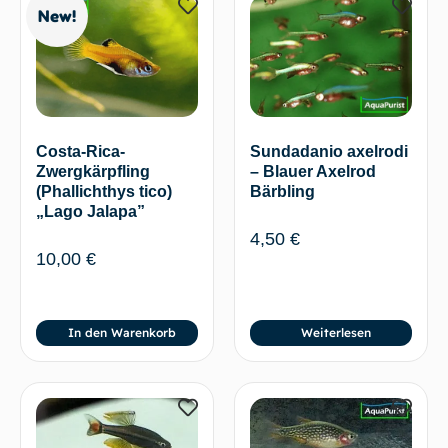
New!
Costa-Rica-
Sundadanio axelrodi
Zwergkärpfling
– Blauer Axelrod
(Phallichthys tico)
Bärbling
„Lago Jalapa”
4,50
€
10,00
€
In den Warenkorb
Weiterlesen