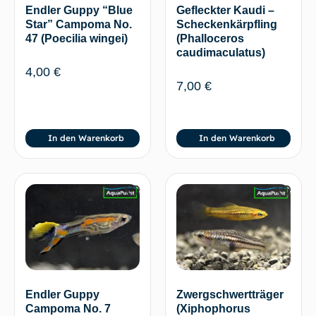
Endler Guppy “Blue
Gefleckter Kaudi –
Star” Campoma No.
Scheckenkärpfling
47 (Poecilia wingei)
(Phalloceros
caudimaculatus)
4,00
€
7,00
€
In den Warenkorb
In den Warenkorb
Endler Guppy
Zwergschwertträger
Campoma No. 7
(Xiphophorus