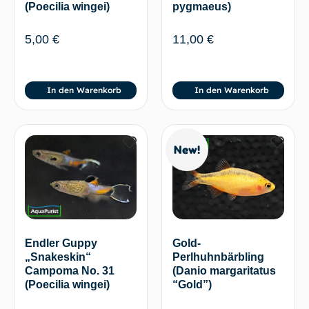
(Poecilia wingei)
pygmaeus)
5,00
€
11,00
€
In den Warenkorb
In den Warenkorb
New!
Endler Guppy
Gold-
„Snakeskin“
Perlhuhnbärbling
Campoma No. 31
(Danio margaritatus
(Poecilia wingei)
“Gold”)