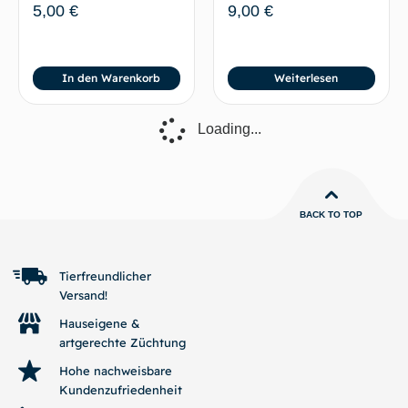
5,00
€
9,00
€
In den Warenkorb
Weiterlesen
2x Betta imbellis
3x Smaragd-
„DDR-Stamm“ –
Kampffisch Guitar
historische
(Betta smaragdina)
Linienreinheit,
„Bueng Kan“
klassischer Imbellis-
Wildform
Typ
52,00
€