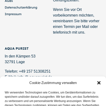
Ausführung wählen
In den Warenkorb
3x Betta
Betta tussyae
albimarginata
„Cherating“ –
„Malinau“ –
Tussyaes
Weißsaumkampffisch
Zwergkampffisch
73,00
€
18,00
€
Cookie-Zustimmung verwalten
Wir verwenden Technologien wie Cookies, um Geräteinformationen zu
speichern und/oder darauf zuzugreifen. Wir tun dies, um das Surferlebnis
Weiterlesen
In den Warenkorb
zu verbessern und um personalisierte Werbung anzuzeigen. Wenn Sie
diesen Technologien zustimmen, können wir Daten wie das Surfverhalten