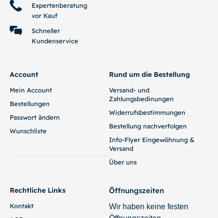
42,00
€
In den Warenkorb
In den Warenkorb
Antennenwels, Gelb
Endler Guppy
(Ancistrus sp. L144)
Cumana „El Dorado“
(Poecilia wingei)
8,00
€
-
20,00
€
5,00
€