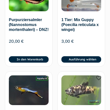
1 Tier: Mix Guppy
Purpurziersalmler
(Poecilia reticulata x
(Nannostomus
wingei)
mortenthaleri) – DNZ!
3,00
€
20,00
€
In den Warenkorb
Ausführung wählen