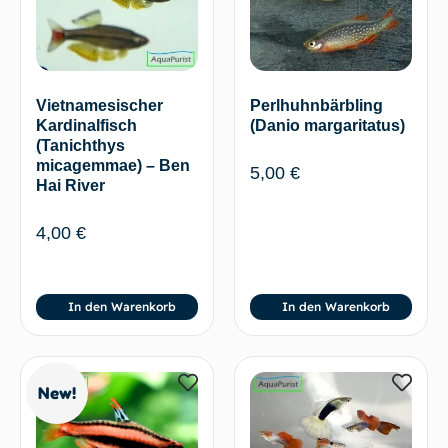
Vietnamesischer
Perlhuhnbärbling
Kardinalfisch
(Danio margaritatus)
(Tanichthys
micagemmae) – Ben
5,00
€
Hai River
4,00
€
In den Warenkorb
In den Warenkorb
New!