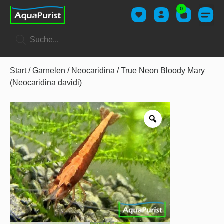
0
Start
/
Garnelen
/
Neocaridina
/ True Neon Bloody Mary
(Neocaridina davidi)