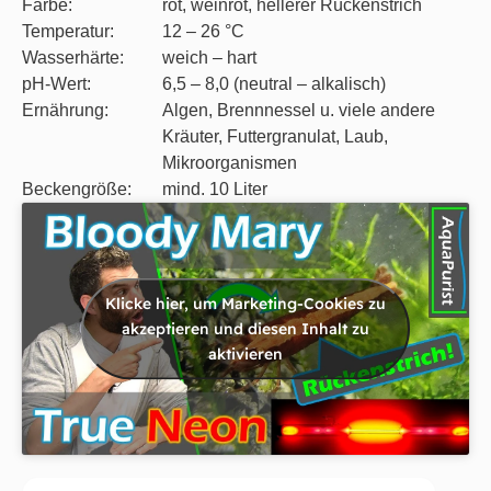
Farbe:
rot, weinrot, hellerer Rückenstrich
Temperatur:
12 – 26 °C
Wasserhärte:
weich – hart
pH-Wert:
6,5 – 8,0 (neutral – alkalisch)
Ernährung:
Algen, Brennnessel u. viele andere
Kräuter, Futtergranulat, Laub,
Mikroorganismen
Beckengröße:
mind. 10 Liter
Klicke hier, um Marketing-Cookies zu
akzeptieren und diesen Inhalt zu
aktivieren