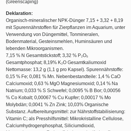
(Greenscaping)
Deklaration:
Organisch-mineralischer NPK-Dünger 7,15 + 3,32 + 8,19
mit Spurennährstoffen für Zierpflanzen im Aquarium, unter
Verwendung von Düngemittel, Tonmineralen,
Bodenmaterial, Gesteinsmehlen, Huminsäuren und
lebenden Mikroorganismen.
7,15 % N Gesamtstickstoff; 3,32 % P₂O₅
Gesamtphosphat; 8,19% K₂O Gesamtkaliumoxid
Nettomasse: 13,2 g (1,1 g pro Kapsel). Spurennährstoffe:
0,15 % Fe; 0,081 % Mn. Nebenbestandteile: 1,4 % CaO
Calciumoxid; 0,63 % MgO Magnesiumoxid; 0,14 % Na
Natrium; 0,033 % S Schwefel; 0,0095 % B Bor; 0,00056
% Co Kobalt; 0,00067 % Cu Kupfer; 0,00017 % Mo
Molybdän; 0,0041 % Zn Zink; 10,03% Organische
Substanz. Aufbereitungsmittel: zur Nährstoffstabilisierung:
Vitamin C; als Presshilfsmittel: Mikrokristalline Cellulose,
Calciumhydrogenphosphat, Siliciumdioxid,