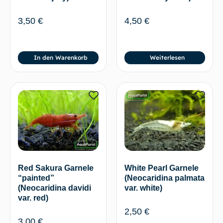
3,50
€
4,50
€
In den Warenkorb
Weiterlesen
Red Sakura Garnele
White Pearl Garnele
“painted”
(Neocaridina palmata
(Neocaridina davidi
var. white)
var. red)
2,50
€
3,00
€