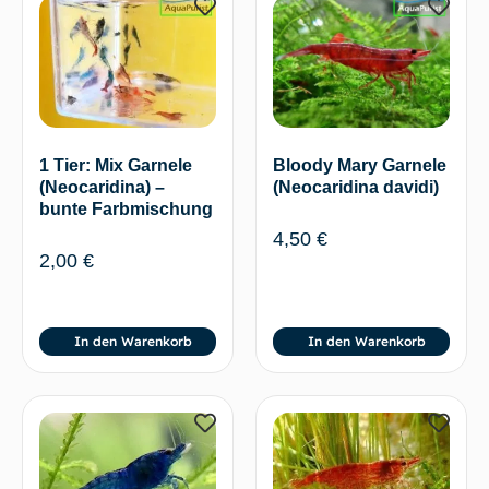
1 Tier: Mix Garnele
Bloody Mary Garnele
(Neocaridina) –
(Neocaridina davidi)
bunte Farbmischung
4,50
€
2,00
€
In den Warenkorb
In den Warenkorb