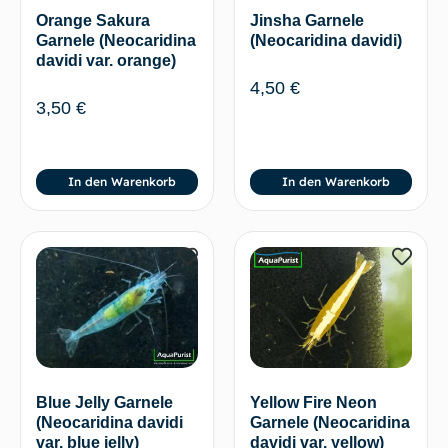
Orange Sakura
Jinsha Garnele
Garnele (Neocaridina
(Neocaridina davidi)
davidi var. orange)
4,50
€
3,50
€
In den Warenkorb
In den Warenkorb
Blue Jelly Garnele
Yellow Fire Neon
(Neocaridina davidi
Garnele (Neocaridina
var. blue jelly)
davidi var. yellow)