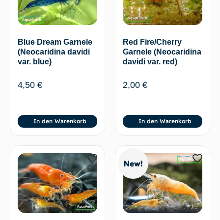
Blue Dream Garnele
Red Fire/Cherry
(Neocaridina davidi
Garnele (Neocaridina
var. blue)
davidi var. red)
4,50
€
2,00
€
In den Warenkorb
In den Warenkorb
New!