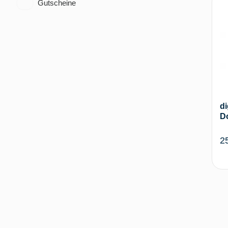
Gutscheine
di
D
2