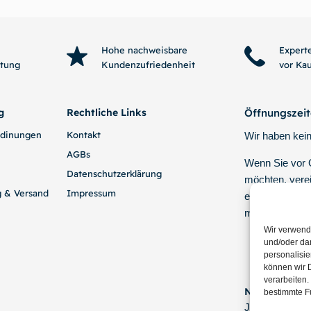
Hohe nachweisbare
Expert
htung
Kundenzufriedenheit
vor Ka
g
Rechtliche Links
Öffnungszei
edinungen
Kontakt
Wir haben kein
AGBs
Wenn Sie vor
Datenschutzerklärung
möchten, verei
g & Versand
Impressum
einen Termin p
mit uns.
Wir verwend
und/oder dar
personalisi
können wir D
verarbeiten.
Newsletter!
bestimmte F
Jetzt eintrage