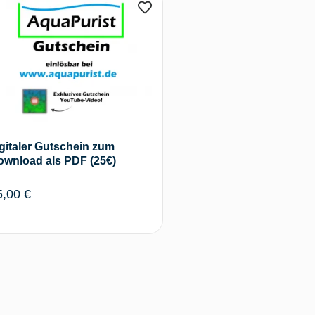
gitaler Gutschein zum
ownload als PDF (25€)
5,00
€
In den Warenkorb