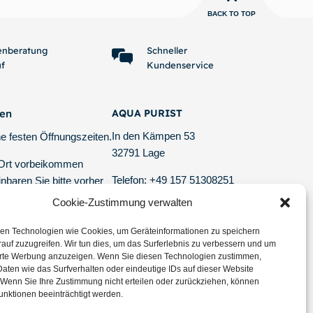
BACK TO TOP
enberatung
Schneller
uf
Kundenservice
ten
AQUA PURIST
In den Kämpen 53
e festen Öffnungszeiten.
32791 Lage
 Ort vorbeikommen
Telefon: +49 157 51308251
nbaren Sie bitte vorher
E-Mail: info @ aquapurist.de
er Mail oder telefonisch
Cookie-Zustimmung verwalten
tagesaktuelle Versand-Informationen
en Technologien wie Cookies, um Geräteinformationen zu speichern
auf zuzugreifen. Wir tun dies, um das Surferlebnis zu verbessern und um
erte Werbung anzuzeigen. Wenn Sie diesen Technologien zustimmen,
aten wie das Surfverhalten oder eindeutige IDs auf dieser Website
 Wenn Sie Ihre Zustimmung nicht erteilen oder zurückziehen, können
unktionen beeinträchtigt werden.
n und keine Angebote und Neuigkeiten mehr verpassen.