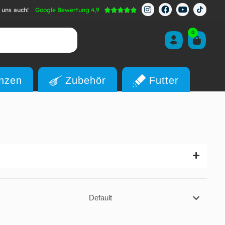
 uns auch!
Google Bewertung 4,9





0
anzen
Zubehör
Futter
Default