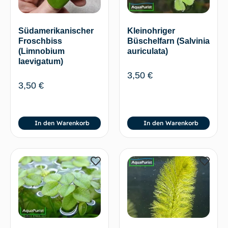
Südamerikanischer
Kleinohriger
Froschbiss
Büschelfarn (Salvinia
(Limnobium
auriculata)
laevigatum)
3,50
€
3,50
€
In den Warenkorb
In den Warenkorb