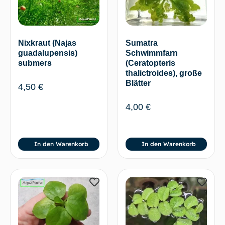
Nixkraut (Najas
Sumatra
guadalupensis)
Schwimmfarn
submers
(Ceratopteris
thalictroides), große
Blätter
4,50
€
4,00
€
In den Warenkorb
In den Warenkorb