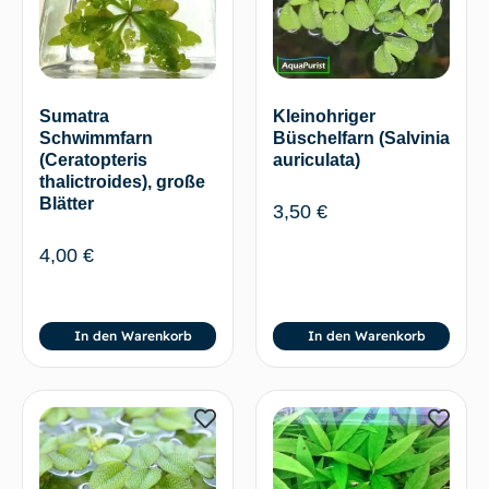
Sumatra
Kleinohriger
Schwimmfarn
Büschelfarn (Salvinia
(Ceratopteris
auriculata)
thalictroides), große
Blätter
3,50
€
4,00
€
In den Warenkorb
In den Warenkorb