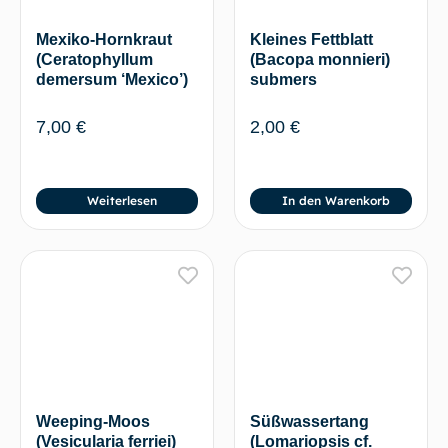
Mexiko-Hornkraut
Kleines Fettblatt
(Ceratophyllum
(Bacopa monnieri)
demersum ‘Mexico’)
submers
7,00
€
2,00
€
Weiterlesen
In den Warenkorb
Weeping-Moos
Süßwassertang
(Vesicularia ferriei)
(Lomariopsis cf.