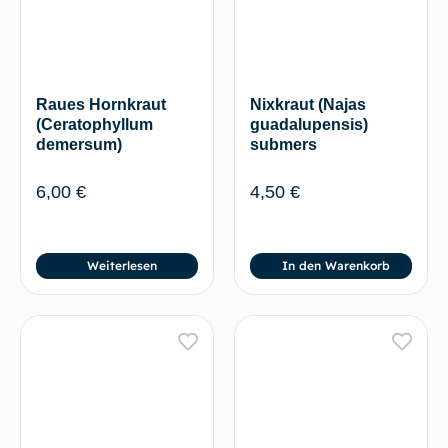
Raues Hornkraut
Nixkraut (Najas
(Ceratophyllum
guadalupensis)
demersum)
submers
6,00
€
4,50
€
Weiterlesen
In den Warenkorb