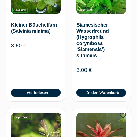
Kleiner Büschelfarn
Siamesischer
(Salvinia minima)
Wasserfreund
(Hygrophila
corymbosa
3,50
€
‘Siamensis’)
submers
3,00
€
Weiterlesen
In den Warenkorb