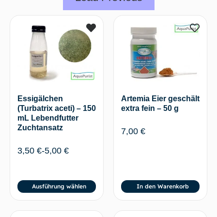
Essigälchen
Artemia Eier geschält
(Turbatrix aceti) – 150
extra fein – 50 g
mL Lebendfutter
Zuchtansatz
7,00
€
3,50
€
-
5,00
€
Ausführung wählen
In den Warenkorb