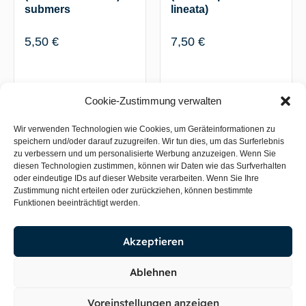
submers
lineata)
5,50
€
7,50
€
Weiterlesen
Weiterlesen
Cookie-Zustimmung verwalten
Wir verwenden Technologien wie Cookies, um Geräteinformationen zu
speichern und/oder darauf zuzugreifen. Wir tun dies, um das Surferlebnis
zu verbessern und um personalisierte Werbung anzuzeigen. Wenn Sie
diesen Technologien zustimmen, können wir Daten wie das Surfverhalten
oder eindeutige IDs auf dieser Website verarbeiten. Wenn Sie Ihre
Zustimmung nicht erteilen oder zurückziehen, können bestimmte
Funktionen beeinträchtigt werden.
Akzeptieren
Stringy-Moos
1x Mix Moos (z.B.
(Leptodictyum
Taxiphyllum x
riparium) submers
Vesicularia x
Ablehnen
Leptodictyum),
submers
5,50
€
Voreinstellungen anzeigen