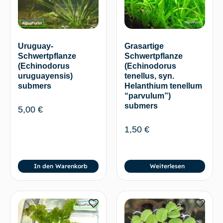
Uruguay-
Grasartige
Schwertpflanze
Schwertpflanze
(Echinodorus
(Echinodorus
uruguayensis)
tenellus, syn.
submers
Helanthium tenellum
“parvulum”)
submers
5,00
€
1,50
€
In den Warenkorb
Weiterlesen