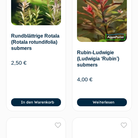
Rundblättrige Rotala
(Rotala rotundifolia)
submers
Rubin-Ludwigie
(Ludwigia ‘Rubin’)
2,50
€
submers
4,00
€
In den Warenkorb
Weiterlesen