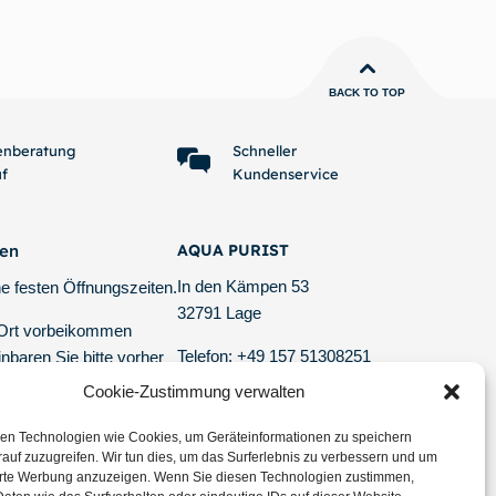
renkorb
In den Warenkorb
BACK TO TOP
enberatung
Schneller
uf
Kundenservice
ten
AQUA PURIST
In den Kämpen 53
e festen Öffnungszeiten.
32791 Lage
 Ort vorbeikommen
Telefon: +49 157 51308251
nbaren Sie bitte vorher
E-Mail: info @ aquapurist.de
er Mail oder telefonisch
Cookie-Zustimmung verwalten
tagesaktuelle Versand-Informationen
en Technologien wie Cookies, um Geräteinformationen zu speichern
auf zuzugreifen. Wir tun dies, um das Surferlebnis zu verbessern und um
erte Werbung anzuzeigen. Wenn Sie diesen Technologien zustimmen,