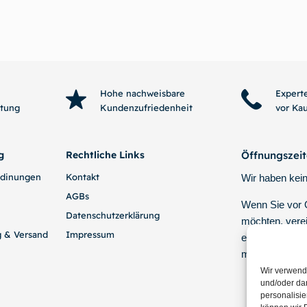
In den Warenkorb
In den Wa
Hohe nachweisbare
Expert
htung
Kundenzufriedenheit
vor Ka
g
Rechtliche Links
Öffnungszei
edinungen
Kontakt
Wir haben kein
AGBs
Wenn Sie vor
Datenschutzerklärung
möchten, verei
g & Versand
Impressum
einen Termin p
mit uns.
Wir verwend
und/oder dar
personalisi