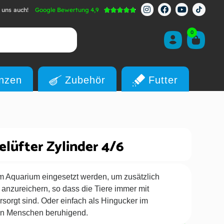
 uns auch!
Google Bewertung 4,9





0
anzen
Zubehör
Futter
elüfter Zylinder 4/6
m Aquarium eingesetzt werden, um zusätzlich
 anzureichern, so dass die Tiere immer mit
rsorgt sind. Oder einfach als Hingucker im
en Menschen beruhigend.