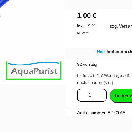
1,00
€
zzg. Versa
inkl. 19 %
MwSt.
Hier
finden Sie d
92 vorrätig
Lieferzeit:
1-7 Werktage > Bit
nachschauen (s.o.)
In den 
Artikelnummer: AP40015