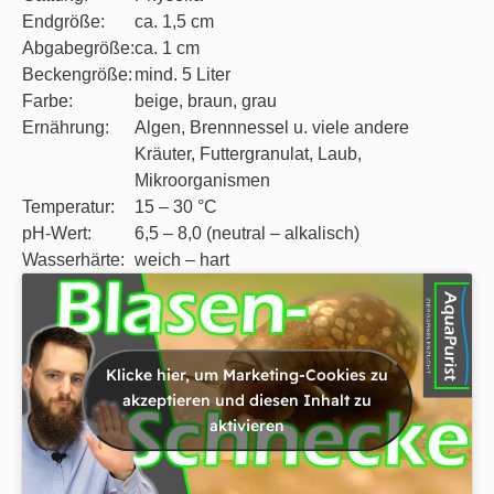
Endgröße:
ca. 1,5 cm
Abgabegröße:
ca. 1 cm
Beckengröße:
mind. 5 Liter
Farbe:
beige, braun, grau
Ernährung:
Algen, Brennnessel u. viele andere
Kräuter, Futtergranulat, Laub,
Mikroorganismen
Temperatur:
15 – 30 °C
pH-Wert:
6,5 – 8,0 (neutral – alkalisch)
Wasserhärte:
weich – hart
Klicke hier, um Marketing-Cookies zu
akzeptieren und diesen Inhalt zu
aktivieren