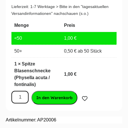
Lieferzeit:
1-7 Werktage > Bitte in den "tagesaktuellen
Versandinformationen" nachschauen (s.o.)
Menge
Preis
<50
1,00
€
50+
0,50
€
ab 50 Stück
1
×
Spitze
Blasenschnecke
1,00
€
(Physella acuta /
fontinalis)
In den Warenkorb
Artikelnummer: AP20006