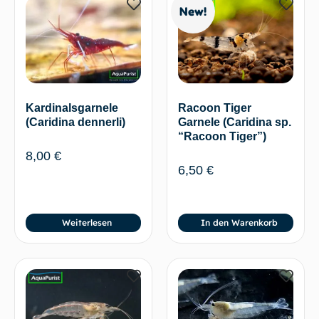
New!
Kardinalsgarnele
Racoon Tiger
(Caridina dennerli)
Garnele (Caridina sp.
“Racoon Tiger”)
8,00
€
6,50
€
Weiterlesen
In den Warenkorb