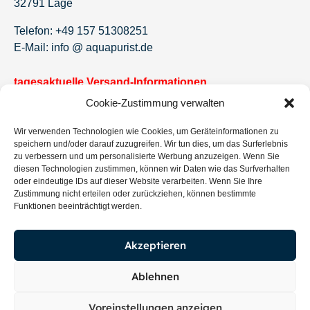
32791 Lage
Telefon: +49 157 51308251
E-Mail: info @ aquapurist.de
tagesaktuelle Versand-Informationen
Cookie-Zustimmung verwalten
Newsletter!
Wir verwenden Technologien wie Cookies, um Geräteinformationen zu
Jetzt eintragen und keine Angebote und Neuigkeiten
speichern und/oder darauf zuzugreifen. Wir tun dies, um das Surferlebnis
mehr verpassen.
zu verbessern und um personalisierte Werbung anzuzeigen. Wenn Sie
diesen Technologien zustimmen, können wir Daten wie das Surfverhalten
oder eindeutige IDs auf dieser Website verarbeiten. Wenn Sie Ihre
Zustimmung nicht erteilen oder zurückziehen, können bestimmte
Funktionen beeinträchtigt werden.
Eintragen
Akzeptieren
Ablehnen
Voreinstellungen anzeigen
Copyright © 2026 AquaPurist – Umsetzung Mission Digital GmbH