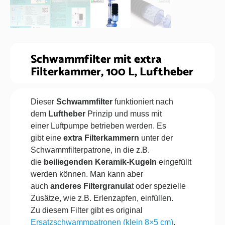
Schwammfilter mit extra
Filterkammer, 100 L, Luftheber
Dieser
Schwammfilter
funktioniert nach
dem
Luftheber
Prinzip und muss mit
einer
Luftpumpe
betrieben werden. Es
gibt
eine
extra Filterkammern
unter der
Schwammfilterpatrone, in die z.B.
die
beiliegenden Keramik-Kugeln
eingefüllt
werden können. Man kann aber
auch
anderes Filtergranula
t oder spezielle
Zusätze, wie z.B. Erlenzapfen, einfüllen.
Zu diesem Filter gibt es original
Ersatzschwammpatronen (klein 8×5 cm)
.