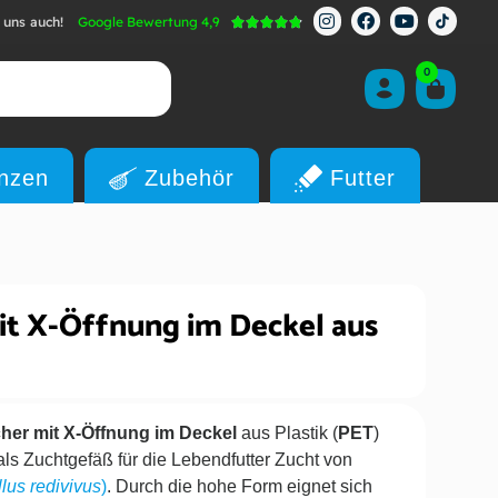
 uns auch!
Google Bewertung 4,9





0
anzen
Zubehör
Futter
it X-Öffnung im Deckel aus
her mit X-Öffnung im Deckel
aus Plastik (
PET
)
als Zuchtgefäß für die Lebendfutter Zucht von
lus redivivus
)
. Durch die hohe Form eignet sich