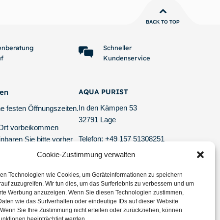
renkorb
In den Warenkorb
BACK TO TOP
enberatung
Schneller
uf
Kundenservice
ten
AQUA PURIST
In den Kämpen 53
e festen Öffnungszeiten.
32791 Lage
 Ort vorbeikommen
Telefon: +49 157 51308251
nbaren Sie bitte vorher
E-Mail: info @ aquapurist.de
er Mail oder telefonisch
Cookie-Zustimmung verwalten
tagesaktuelle Versand-Informationen
en Technologien wie Cookies, um Geräteinformationen zu speichern
auf zuzugreifen. Wir tun dies, um das Surferlebnis zu verbessern und um
erte Werbung anzuzeigen. Wenn Sie diesen Technologien zustimmen,
aten wie das Surfverhalten oder eindeutige IDs auf dieser Website
 Wenn Sie Ihre Zustimmung nicht erteilen oder zurückziehen, können
unktionen beeinträchtigt werden.