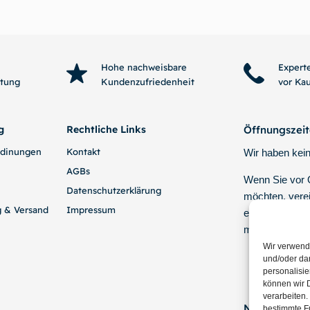
In den Warenkorb
In den Wa
Hohe nachweisbare
Expert
htung
Kundenzufriedenheit
vor Ka
g
Rechtliche Links
Öffnungszei
edinungen
Kontakt
Wir haben kein
AGBs
Wenn Sie vor
Datenschutzerklärung
möchten, verei
g & Versand
Impressum
einen Termin p
mit uns.
Wir verwend
und/oder dar
personalisi
können wir D
verarbeiten.
Newsletter!
bestimmte F