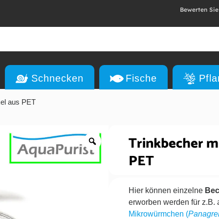
Bewerten Sie
Schnecken
Fische
Pfl
kel aus PET
Trinkbecher m
PET
Hier können einzelne
Bec
erworben werden für z.B. 
Mikrowürmchen (
Panagrel