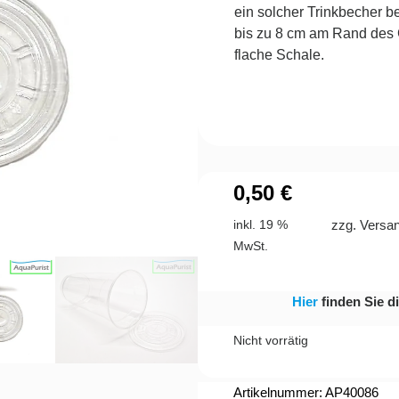
ein solcher Trinkbecher b
bis zu 8 cm am Rand des 
flache Schale.
0,50
€
zzg. Versa
inkl. 19 %
MwSt.
Hier
finden Sie d
Nicht vorrätig
Artikelnummer: AP40086