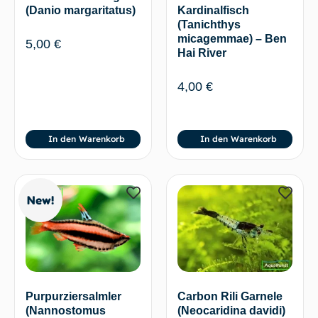
(Danio margaritatus)
Kardinalfisch
(Tanichthys
micagemmae) – Ben
5,00
€
Hai River
4,00
€
In den Warenkorb
In den Warenkorb
New!
Carbon Rili Garnele
Purpurziersalmler
(Neocaridina davidi)
(Nannostomus