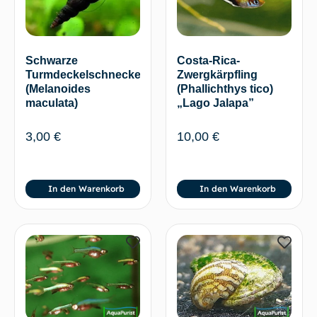
Schwarze
Costa-Rica-
Turmdeckelschnecke
Zwergkärpfling
(Melanoides
(Phallichthys tico)
maculata)
„Lago Jalapa”
3,00
€
10,00
€
In den Warenkorb
In den Warenkorb