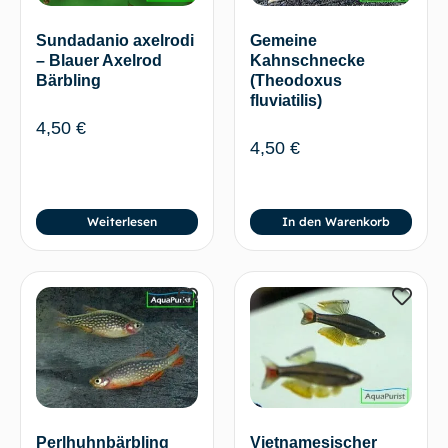
Gemeine
Sundadanio axelrodi
Kahnschnecke
– Blauer Axelrod
(Theodoxus
Bärbling
fluviatilis)
4,50
€
4,50
€
Weiterlesen
In den Warenkorb
Perlhuhnbärbling
Vietnamesischer