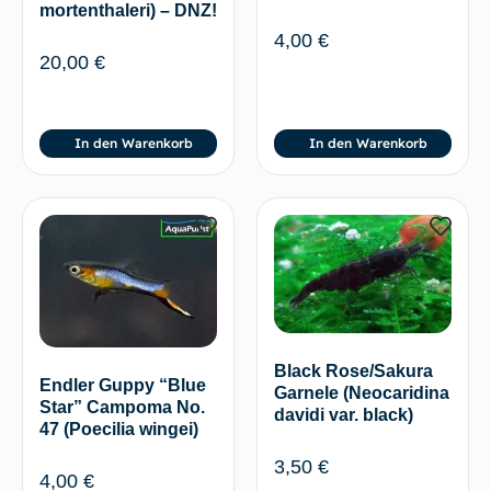
mortenthaleri) – DNZ!
4,00
€
20,00
€
In den Warenkorb
In den Warenkorb
Black Rose/Sakura
Endler Guppy “Blue
Garnele (Neocaridina
Star” Campoma No.
davidi var. black)
47 (Poecilia wingei)
3,50
€
4,00
€