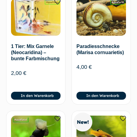
1 Tier: Mix Garnele
Paradiesschnecke
(Neocaridina) –
(Marisa cornuarietis)
bunte Farbmischung
4,00
€
2,00
€
In den Warenkorb
In den Warenkorb
New!