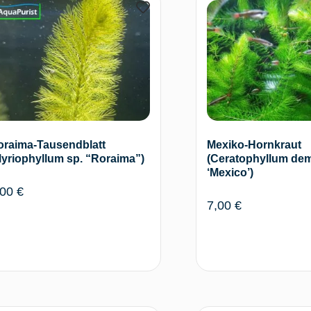
oraima-Tausendblatt
Mexiko-Hornkraut
yriophyllum sp. “Roraima”)
(Ceratophyllum de
‘Mexico’)
,00
€
7,00
€