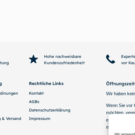
In den Warenkorb
Wei
Hohe nachweisbare
Expert
htung
Kundenzufriedenheit
vor Ka
g
Rechtliche Links
Öffnungszei
edinungen
Kontakt
Wir haben kein
AGBs
Wenn Sie vor
Datenschutzerklärung
möchten, verei
g & Versand
Impressum
einen Termin p
mit uns.
Wir verwend