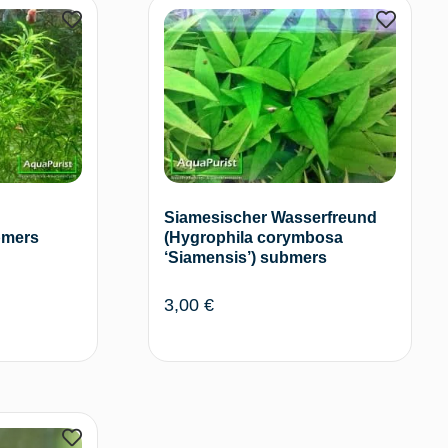
terlesen
In den Warenkorb
Siamesischer Wasserfreund
bmers
(Hygrophila corymbosa
‘Siamensis’) submers
3,00
€
arenkorb
In den Warenkorb