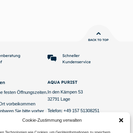
terlesen
BACK TO TOP
enberatung
Schneller
uf
Kundenservice
ten
AQUA PURIST
In den Kämpen 53
e festen Öffnungszeiten.
32791 Lage
 Ort vorbeikommen
Telefon: +49 157 51308251
nbaren Sie bitte vorher
E-Mail: info @ aquapurist.de
er Mail oder telefonisch
Cookie-Zustimmung verwalten
tagesaktuelle Versand-Informationen
en Technologien wie Cookies, um Geräteinformationen zu speichern