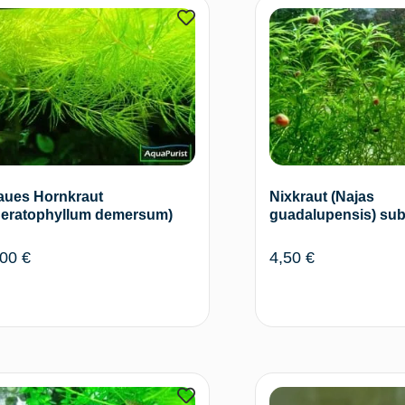
Weiterlesen
Wei
aues Hornkraut
Nixkraut (Najas
Ceratophyllum demersum)
guadalupensis) su
,00
€
4,50
€
Weiterlesen
In den W