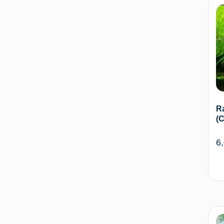
R
(
6