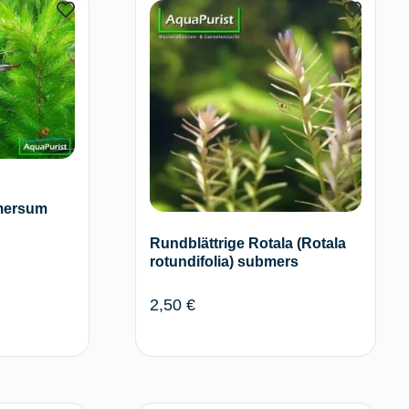
mersum
Rundblättrige Rotala (Rotala
rotundifolia) submers
2,50
€