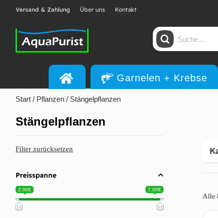
Versand & Zahlung
Über uns
Kontakt
Garnelen + Krebse
Start
/
Pflanzen
/ Stängelpflanzen
Stängelpflanzen
Filter zurücksetzen
Ka
Preisspanne
2.00€
7.00€
Alle