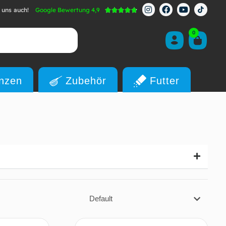
 uns auch!
Google Bewertung 4,9





0
anzen
Zubehör
Futter
Default