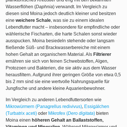
Wasserflöhen (
Daphnia
) verwandt. Im Vergleich zu
diesen sind Moina jedoch deutlich kleiner und besitzen
eine
weichere Schale
, was sie zu einem idealen
Lebendfutter macht – insbesondere für empfindliche oder
wählerische Fischarten, die harte Schalen sonst wieder
ausspucken. Moina besiedeln stehende oder langsam
fließende Süß- und Brackwasserbereiche mit einem
hohen Gehalt an organischem Material. Als
Filtrierer
ernähren sie sich von feinen Schwebstoffen, Algen,
Protozoen und Bakterien, die sie aktiv aus dem Wasser
herausfiltern. Aufgrund ihrer geringen Größe von etwa 0,5
bis 2 mm sind sie eine wertvolle Nahrungsquelle für
Jungfische und andere kleine Aquarienbewohner.
Im Vergleich zu anderen Lebendfuttersorten wie
Mikrowürmern (Panagrellus redivivus)
,
Essigälchen
(Turbatrix aceti)
oder
Mikrofex (
Dero digitata
)
bieten
Moina einen
höheren Gehalt an Ballaststoffen,
Vitaminen und Mineralien
. Während Mikrowürmer und