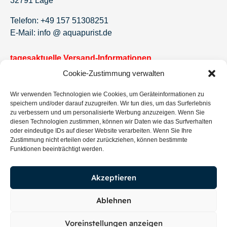
32791 Lage
Telefon: +49 157 51308251
E-Mail: info @ aquapurist.de
tagesaktuelle Versand-Informationen
Cookie-Zustimmung verwalten
Newsletter!
Wir verwenden Technologien wie Cookies, um Geräteinformationen zu
Jetzt eintragen und keine Angebote und Neuigkeiten
speichern und/oder darauf zuzugreifen. Wir tun dies, um das Surferlebnis
mehr verpassen.
zu verbessern und um personalisierte Werbung anzuzeigen. Wenn Sie
diesen Technologien zustimmen, können wir Daten wie das Surfverhalten
oder eindeutige IDs auf dieser Website verarbeiten. Wenn Sie Ihre
Zustimmung nicht erteilen oder zurückziehen, können bestimmte
Funktionen beeinträchtigt werden.
Eintragen
Akzeptieren
Ablehnen
Voreinstellungen anzeigen
Copyright © 2026 AquaPurist – Umsetzung Mission Digital GmbH