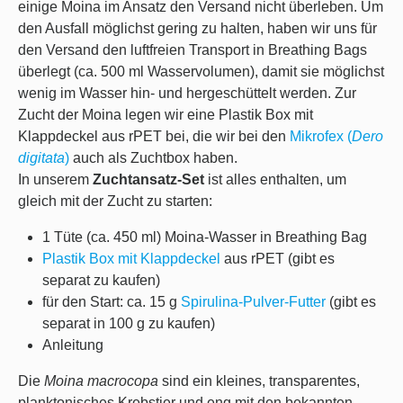
einige Moina im Ansatz den Versand nicht überleben. Um
den Ausfall möglichst gering zu halten, haben wir uns für
den Versand den luftfreien Transport in
Breathing Bags
überlegt (ca. 500 ml Wasservolumen), damit sie möglichst
wenig im Wasser hin- und hergeschüttelt werden. Zur
Zucht der Moina legen wir eine
Plastik Box mit
Klappdeckel aus rPET
bei, die wir bei den
Mikrofex (
Dero
digitata
)
auch als Zuchtbox haben.
In unserem
Zuchtansatz-Set
ist alles enthalten, um
gleich mit der Zucht zu starten:
1 Tüte (ca. 450 ml) Moina-Wasser in Breathing Bag
Plastik Box mit Klappdeckel
aus rPET (gibt es
separat zu kaufen)
für den Start: ca. 15 g
Spirulina-Pulver-Futter
(gibt es
separat in 100 g zu kaufen)
Anleitung
Die
Moina macrocopa
sind ein kleines, transparentes,
planktonisches Krebstier und eng mit den bekannten