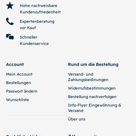
1,00
€
3,50
€
-
5,00
€
In den Warenkorb
Ausführung wählen
SNOW
Panagrellus
Amanogarnele
redivivus –
(Caridina
Mikrowürmchen –
multidentata) – DNZ!
Lebendfutter
Zuchtansatz
5,00
€