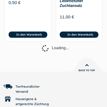
Lebendfutter
0,50
€
Zuchtansatz
11,00
€
In den Warenkorb
In den Warenkorb
Spitze
Essigälchen
Blasenschnecke
(Turbatrix aceti) – 150
(Physella acuta /
mL Lebendfutter
fontinalis)
Zuchtansatz