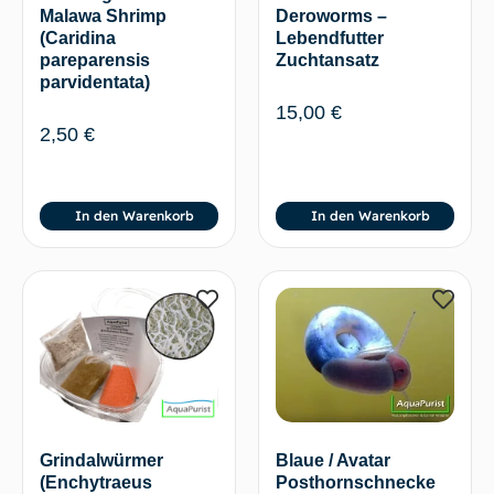
Malawa Shrimp
Deroworms –
(Caridina
Lebendfutter
pareparensis
Zuchtansatz
parvidentata)
15,00
€
2,50
€
In den Warenkorb
In den Warenkorb
Blaue / Avatar
Grindalwürmer
Posthornschnecke
(Enchytraeus