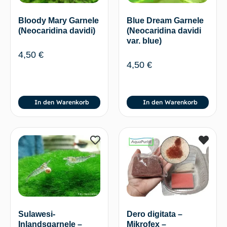
Blue Dream Garnele
Bloody Mary Garnele
(Neocaridina davidi
(Neocaridina davidi)
var. blue)
4,50
€
4,50
€
In den Warenkorb
In den Warenkorb
Sulawesi-
Dero digitata –
Inlandsgarnele –
Mikrofex –