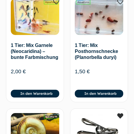
1 Tier: Mix Garnele
1 Tier: Mix
(Neocaridina) –
Posthornschnecke
bunte Farbmischung
(Planorbella duryi)
2,00
€
1,50
€
In den Warenkorb
In den Warenkorb