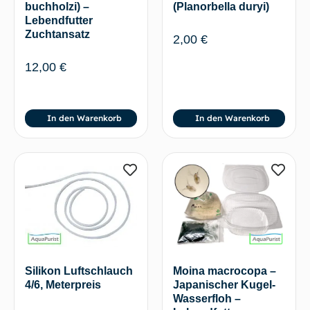
(Planorbella duryi)
buchholzi) –
Lebendfutter
Zuchtansatz
2,00
€
12,00
€
In den Warenkorb
In den Warenkorb
Silikon Luftschlauch
Moina macrocopa –
4/6, Meterpreis
Japanischer Kugel-
Wasserfloh –