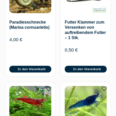
Futter Klammer zum
Paradiesschnecke
Versenken von
(Marisa cornuarietis)
auftreibendem Futter
– 1 Stk.
4,00
€
0,50
€
In den Warenkorb
In den Warenkorb