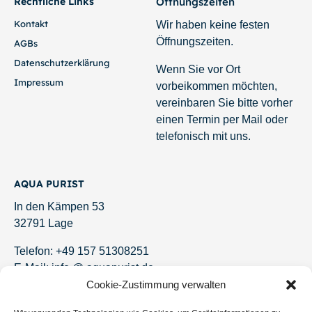
5,00
€
In den Warenkorb
In den Warenkorb
Red Fire/Cherry
Amanogarnele
Garnele (Neocaridina
(Caridina
davidi var. red)
multidentata) – DNZ!
2,00
€
4,00
€
-
6,00
€
Cookie-Zustimmung verwalten