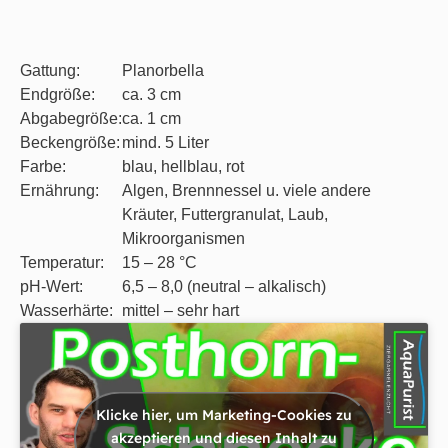
Gattung:
Planorbella
Endgröße:
ca. 3 cm
Abgabegröße:
ca. 1 cm
Beckengröße:
mind. 5 Liter
Farbe:
blau, hellblau, rot
Ernährung:
Algen, Brennnessel u. viele andere
Kräuter, Futtergranulat, Laub,
Mikroorganismen
Temperatur:
15 – 28 °C
pH-Wert:
6,5 – 8,0 (neutral – alkalisch)
Wasserhärte:
mittel – sehr hart
Klicke hier, um Marketing-Cookies zu
akzeptieren und diesen Inhalt zu