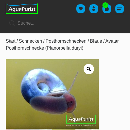
0
Start
/
Schnecken
/
Posthornschnecken
/ Blaue / Avatar
Posthornschnecke (Planorbella duryi)