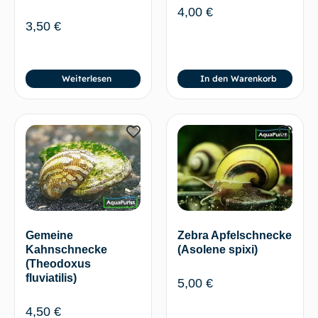
4,00
€
3,50
€
Weiterlesen
In den Warenkorb
Gemeine
Zebra Apfelschnecke
Kahnschnecke
(Asolene spixi)
(Theodoxus
fluviatilis)
5,00
€
4,50
€