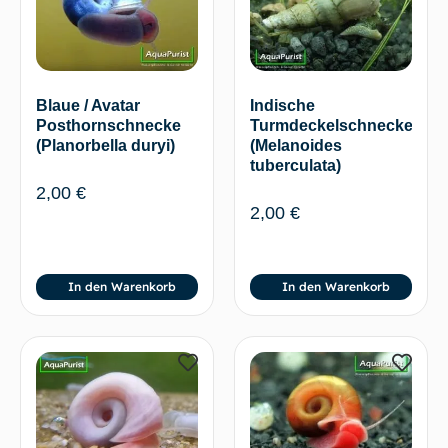
Blaue / Avatar
Indische
Posthornschnecke
Turmdeckelschnecke
(Planorbella duryi)
(Melanoides
tuberculata)
2,00
€
2,00
€
In den Warenkorb
In den Warenkorb