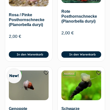
Rote
Rosa / Pinke
Posthornschnecke
Posthornschnecke
(Planorbella duryi)
(Planorbella duryi)
2,00
€
2,00
€
In den Warenkorb
In den Warenkorb
New!
Schwarze
Genoppte