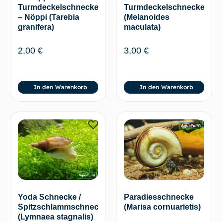
Turmdeckelschnecke
Turmdeckelschnecke
(Melanoides
– Nöppi (Tarebia
maculata)
granifera)
3,00
€
2,00
€
In den Warenkorb
In den Warenkorb
Yoda Schnecke /
Paradiesschnecke
Spitzschlammschnecke
(Marisa cornuarietis)
(Lymnaea stagnalis)